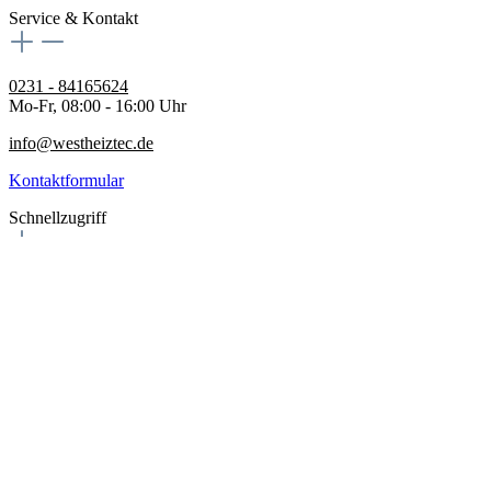
Service & Kontakt
0231 - 84165624
Mo-Fr, 08:00 - 16:00 Uhr
info@westheiztec.de
Kontaktformular
Schnellzugriff
Home
Sonderangebote
Produkte
Über uns
Rechtliches
Impressum
Datenschutz
AGB