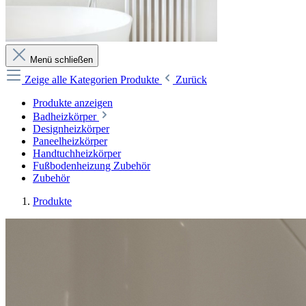
Menü schließen
Zeige alle Kategorien
Produkte
Zurück
Produkte anzeigen
Badheizkörper
Designheizkörper
Paneelheizkörper
Handtuchheizkörper
Fußbodenheizung Zubehör
Zubehör
Produkte