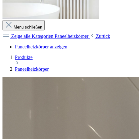
Menü schließen
Zeige alle Kategorien
Paneelheizkörper
Zurück
Paneelheizkörper anzeigen
Produkte
Paneelheizkörper