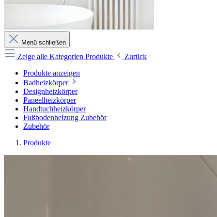
Menü schließen
Zeige alle Kategorien
Produkte
Zurück
Produkte anzeigen
Badheizkörper
Designheizkörper
Paneelheizkörper
Handtuchheizkörper
Fußbodenheizung Zubehör
Zubehör
Produkte