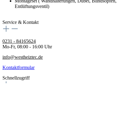
Montageset ( Wandhalterungen, Dübel, Blindsopfen,
Entlüftungsventil)
Service & Kontakt
0231 - 84165624
Mo-Fr, 08:00 - 16:00 Uhr
info@westheiztec.de
Kontaktformular
Schnellzugriff
Home
Sonderangebote
Produkte
Über uns
Rechtliches